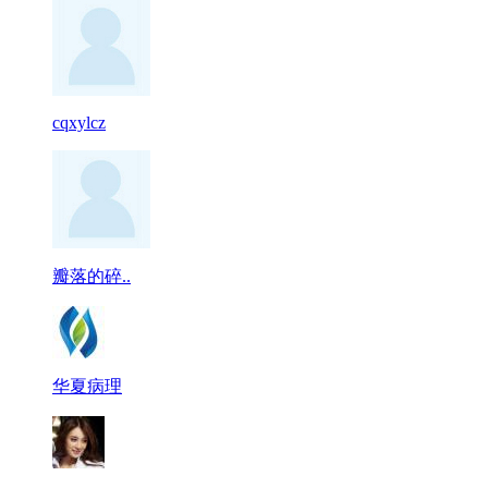
cqxylcz
瓣落的碎..
华夏病理