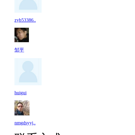
zyb53386..
邹平
huigui
nmgdsyyj..