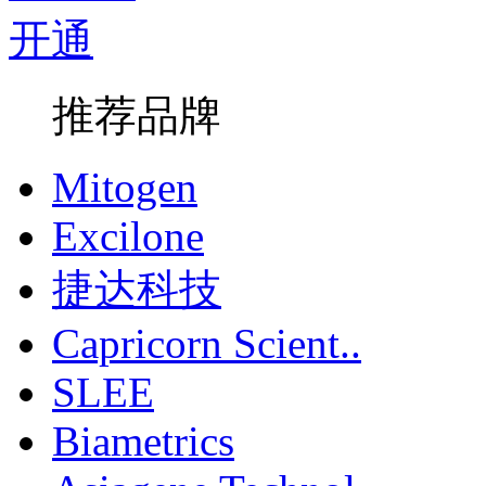
推荐品牌
Mitogen
Excilone
捷达科技
Capricorn Scient..
SLEE
Biametrics