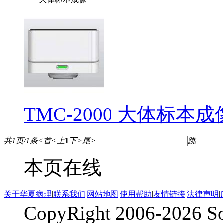
TMC-2000 大体标本
共1页/1条
<
首
<
上
1
下
>
尾
>
跳
本页在线
关于华夏病理
|
联系我们
|
网站地图
|
使用帮助
|
友情链接
|
法律声明
|
CopyRight 2006-2026 