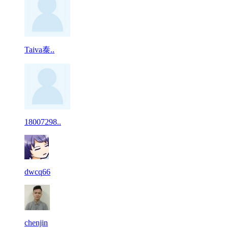
Taiva泰..
18007298..
dwcq66
chenjin