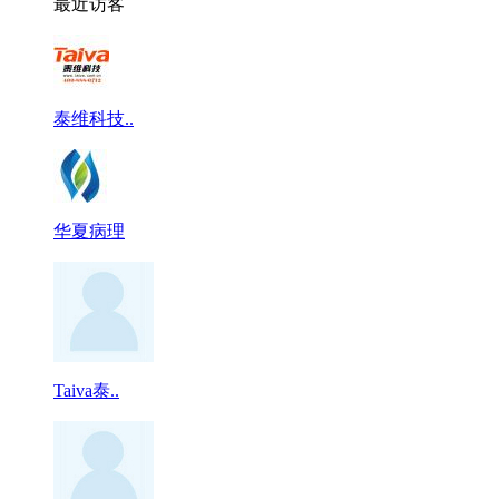
最近访客
泰维科技..
华夏病理
Taiva泰..