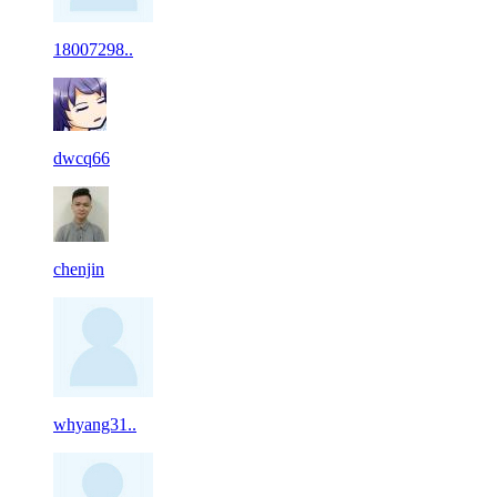
18007298..
dwcq66
chenjin
whyang31..