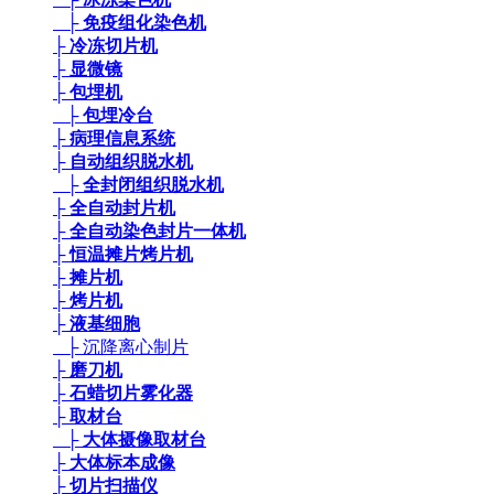
├ 免疫组化染色机
├ 冷冻切片机
├ 显微镜
├ 包埋机
├ 包埋冷台
├ 病理信息系统
├ 自动组织脱水机
├ 全封闭组织脱水机
├ 全自动封片机
├ 全自动染色封片一体机
├ 恒温摊片烤片机
├ 摊片机
├ 烤片机
├ 液基细胞
├ 沉降离心制片
├ 磨刀机
├ 石蜡切片雾化器
├ 取材台
├ 大体摄像取材台
├ 大体标本成像
├ 切片扫描仪