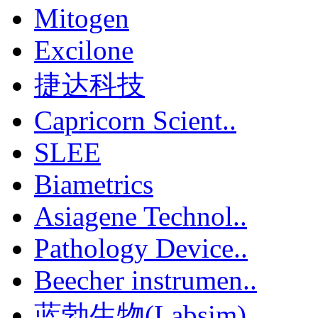
Mitogen
Excilone
捷达科技
Capricorn Scient..
SLEE
Biametrics
Asiagene Technol..
Pathology Device..
Beecher instrumen..
蓝勃生物(Labsim)